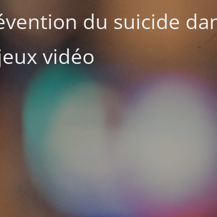
évention du suicide dan
eux vidéo